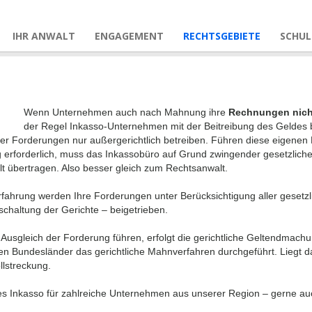
IHR ANWALT
ENGAGEMENT
RECHTSGEBIETE
SCHU
Wenn Unternehmen auch nach Mahnung ihre
Rechnungen nich
der Regel Inkasso-Unternehmen mit der Beitreibung des Geldes be
er Forderungen nur außergerichtlich betreiben. Führen diese eigene
 erforderlich, muss das Inkassobüro auf Grund zwingender gesetzliche
 übertragen. Also besser gleich zum Rechtsanwalt.
rfahrung werden Ihre Forderungen unter Berücksichtigung aller gesetzl
chaltung der Gerichte – beigetrieben.
usgleich der Forderung führen, erfolgt die gerichtliche Geltendmachun
en Bundesländer das gerichtliche Mahnverfahren durchgeführt. Liegt d
lstreckung.
ntes Inkasso für zahlreiche Unternehmen aus unserer Region – gerne auc